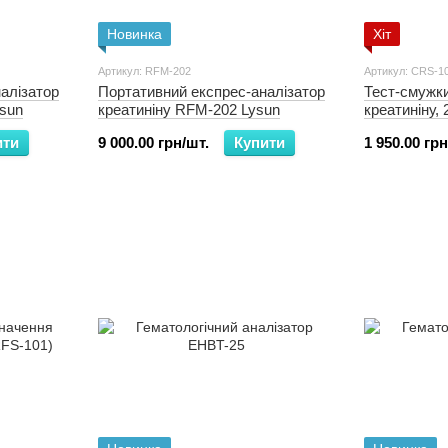
Новинка
Хіт
Артикул: RFM-202
Артикул: CRS-1
алізатор
Портативний експрес-аналізатор
Тест-смужк
ysun
креатиніну RFM-202 Lysun
креатиніну, 
ити
9 000.00 грн/шт.
Купити
1 950.00 грн