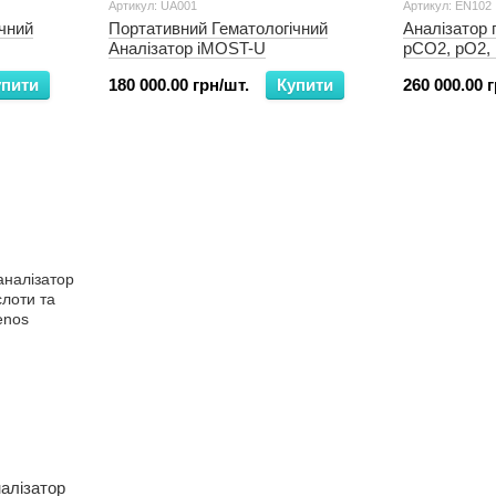
Артикул: UA001
Артикул: EN102
чний
Портативний Гематологічний
Аналізатор г
Аналізатор iMOST-U
pCO2, pO2, K
Glu, Lct, Hct
упити
180 000.00 грн/шт.
Купити
260 000.00 
алізатор