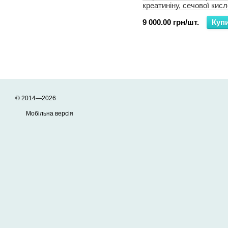
креатиніну, сечової кисл
глюкози M432 Eaglenos
9 000.00 грн/шт.
Куп
© 2014—2026
Мобільна версія