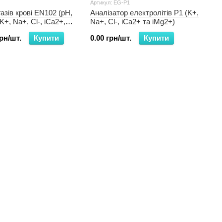
Артикул: EG-P1
азів крові EN102 (pH,
Аналізатор електролітів P1 (K+,
+, Na+, Cl-, iCa2+,
Na+, Cl-, iCa2+ та iMg2+)
)
грн/шт.
Купити
0.00 грн/шт.
Купити