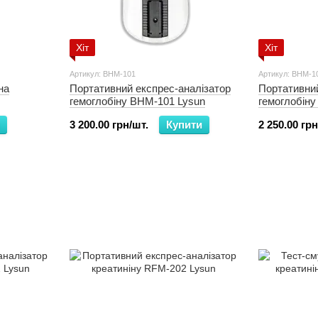
Хіт
Хіт
Артикул: BHM-101
Артикул: BHM-1
на
Портативний експрес-аналізатор
Портативний
гемоглобіну BHM-101 Lysun
гемоглобін
3 200.00 грн/шт.
Купити
2 250.00 грн