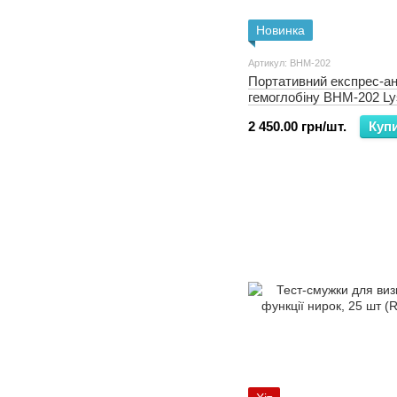
Новинка
Артикул: BHM-202
Портативний експрес-ан
гемоглобіну BHM-202 L
2 450.00 грн/шт.
Куп