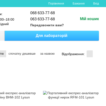
Порівняння
Бажання
Вхід
068 633-77-68
и:
Мій кошик
063 633-77-68
00–18:00
хідний
Передзвонити вам?
Для лабораторій
стю
спочатку дешевше
за назвою
Відображення: