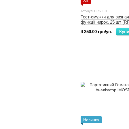
Хіт
Артикул: CRS-101
Тест-смужки для визна
функції нирок, 25 шт (R
4 250.00 грн/уп.
Купи
Новинка