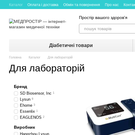
Каталог
Оплата і доставка
Обмін та повернення
Про нас
Конта
Простір вашого здоров'я
Діабетичні товари
Головна
Каталог
Для лабораторій
Для лабораторій
Бренд
SD Biosensor, Inc
1
Lysun
8
Ehome
3
Essenlix
1
EAGLENOS
2
Виробник
Hangzhou Lysun