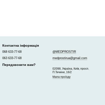
Контактна інформація
068 633-77-68
@MEDPROSTIR
063 633-77-68
medprostirua@gmail.com
Передзвонити вам?
02098, Україна, Київ, просп.
П.Тичини, 16/2
Мапа проїзду