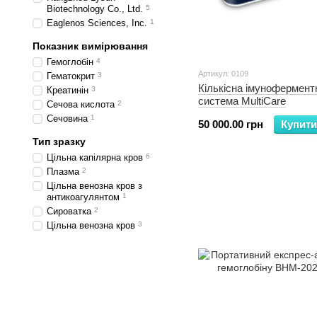
Biotechnology Co., Ltd.
5
Eaglenos Sciences, Inc.
1
Показник вимірювання
Гемоглобін
4
Артикул: 0109
Гематокрит
3
Кількісна імунофермент
Креатинін
3
система MultiCare
Сечова кислота
2
Сечовина
1
50 000.00 грн
Купити
Тип зразку
Цільна капілярна кров
6
Плазма
2
Цільна венозна кров з
антикоагулянтом
1
Сироватка
2
Цільна венозна кров
3