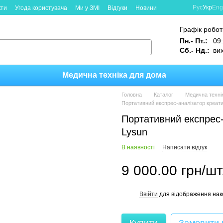
Рус
Укр
Eng
кти
Угода користувача
Ми у ЗМІ
Відгуки
Новини
Графік робот
Пн.- Пт.:
09:
Сб.- Нд.:
ви
Медична техніка для дома
Головна
Каталог
Медична техні
Портативний експрес-аналізатор креат
Портативний експрес-
Lysun
В наявності
Написати відгук
9 000.00 грн/шт
Ввійти
для відображення нак
%