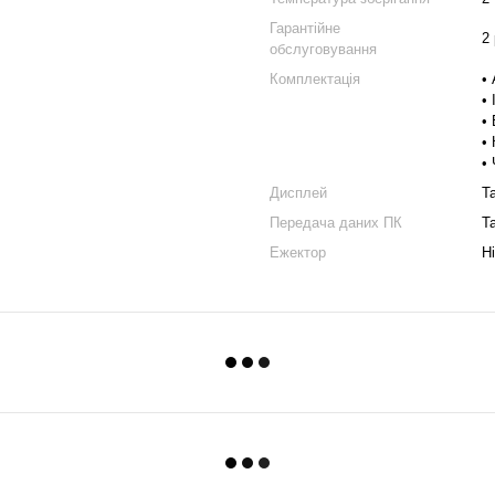
Гарантійне
2
обслуговування
Комплектація
•
•
•
•
•
Дисплей
Т
Передача даних ПК
Т
Ежектор
Ні