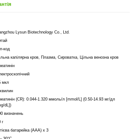
антія
angzhou Lysun Biotechnology Co., Ltd.
итай
іп-код
ільна капілярна кров, Плазма, Сироватка, Цільна венозна кров
реатинін
пектроскопічний
5 мкл
 хвилин
реатинін (CR): 0.044-1.320 ммоль/л [mmol/L] (0.50-14.93 мг/дл
g/dL])
00 визначень
 г
ітієва батарейка (ААА) х 3
 – 30°С