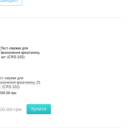
 швидко
ст-смужки для
значення креатиніну, 25
. (CRS-102)
200.00 грн
00.00 грн
Купити