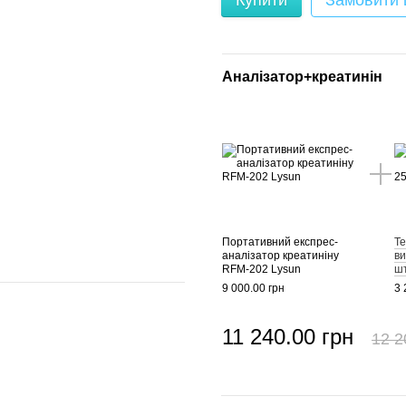
Купити
Замовити
Аналізатор+креатинін
Портативний експрес-
Те
аналізатор креатиніну
ви
RFM-202 Lysun
шт
9 000.00 грн
3 
11 240.00 грн
12 2