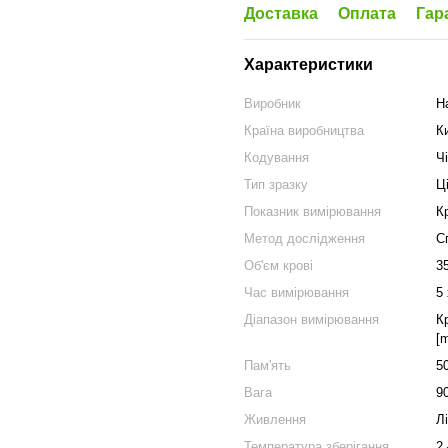
Доставка
Оплата
Гар
Характеристики
Виробник
H
Країна виробництва
К
Кодування
Ч
Тип зразку
Ц
Показник вимірювання
К
Метод дослідження
С
Об'єм крові
3
Час вимірювання
5
Діапазон вимірювання
К
[m
Пам'ять
5
Вага
90
Живлення
Л
Температура зберігання
2