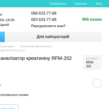
Порівняння
Бажання
Вхід
068 633-77-68
и:
Мій кошик
063 633-77-68
00–18:00
хідний
Передзвонити вам?
Для лабораторій
ка для дома
Аналізатори функції нирок
иніну RFM-202 Lysun
аналізатор креатиніну RFM-202
Артикул
RFM-
202
.
опичувальної знижки