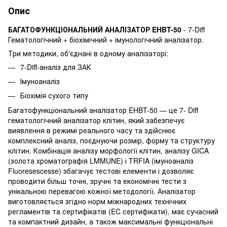
Опис
БАГАТОФУНКЦІОНАЛЬНИЙ АНАЛІЗАТОР EHBT-50
- 7-Diff
Гематологічний + біохімічний + імунологічний аналізатор.
Три методики, об'єднані в одному аналізаторі:
7-Diff-аналіз для ЗАК
Імуноаналіз
Біохімія сухого типу
Багатофункціональний аналізатор EHBT-50 — це 7- Diff
гематологічний аналізатор клітин, який забезпечує
виявлення в режимі реального часу та здійснює
комплексний аналіз, поєднуючи розмір, форму та структуру
клітин. Комбінація аналізу морфології клітин, аналізу GICA
(золота хроматографія LMMUNE) і TRFIA (імуноаналіз
Fluoresescesse) збагачує тестові елементи і дозволяє
проводити більш точні, зручні та економічні тести з
унікальною перевагою кожної методології. Аналізатор
виготовляється згідно норм міжнародних технічних
регламентів та сертифікатів (EC сертифікати), має сучасний
та компактний дизайн, а також максимальні функціональні