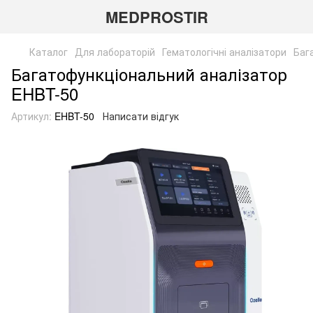
MEDPROSTIR
Каталог
Для лабораторій
Гематологічні аналізатори
Баг
Багатофункціональний аналізатор
EHBT-50
Артикул:
EHBT-50
Написати відгук