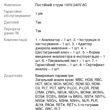
Живлення
Постійний струм 100V-240V AC
Гарантійне
1 рік
обслуговування
Дисплей
Так
Передача
Так
даних ПК
Комплектація
1. • Аналізатор – 1 шт. 2. • Інструкція із
застосування – 1 шт. 3. • Адаптер
джерела живлення – 1 шт. 4. •
Шестигранний ключ – 1 шт. 5. • Форма
введення аналізатора в експлуатацію – 1
шт. 6. • Пакувальний лист – 1 шт. 7. •
Гарантійний талон – 1 шт. 8. • Сертифікат
аналізу – 1 шт.
Додатково
Вимірювані параметри:
Загальний аналіз крові: WBC, HGB, RBC,
HCT, MCV, MCH, MCHC, RDW-SD, RDW-
CV, PLT, PCT, MPV, P-LCC, P-LCR, PDW,
LYM#, LYM%, NEU#, NEU%, MON#, MON%,
EOS#, EOS%, BAS# та BAS%, NST#, NST%,
NSG#, NSG%, NSH#, NSH%, NLR, PLR,
ALY#, PAG#, RET#, RET% 3 гістограми
WBC, RBC, PLT