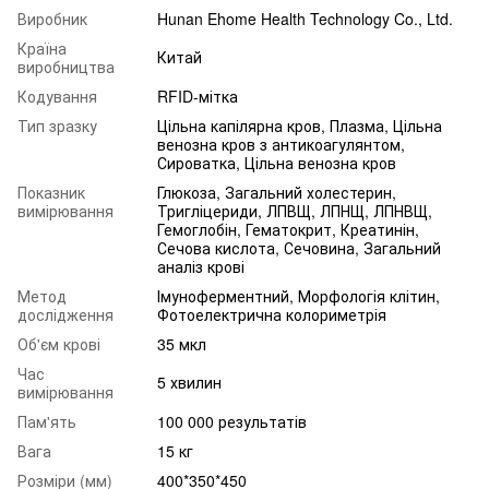
Виробник
Hunan Ehome Health Technology Co., Ltd.
Країна
Китай
виробництва
Кодування
RFID-мітка
Тип зразку
Цільна капілярна кров, Плазма, Цільна
венозна кров з антикоагулянтом,
Сироватка, Цільна венозна кров
Показник
Глюкоза, Загальний холестерин,
вимірювання
Тригліцериди, ЛПВЩ, ЛПНЩ, ЛПНВЩ,
Гемоглобін, Гематокрит, Креатинін,
Сечова кислота, Сечовина, Загальний
аналіз крові
Метод
Імуноферментний, Морфологія клітин,
дослідження
Фотоелектрична колориметрія
Об'єм крові
35 мкл
Час
5 хвилин
вимірювання
Пам'ять
100 000 результатів
Вага
15 кг
Розміри (мм)
400*350*450