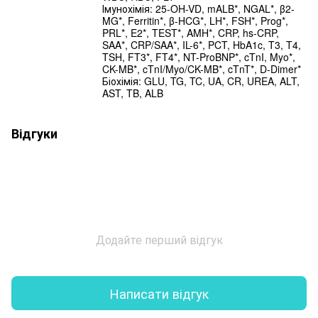
Імунохімія: 25-OH-VD, mALB*, NGAL*, β2-
MG*, Ferritin*, β-HCG*, LH*, FSH*, Prog*,
PRL*, E2*, TEST*, AMH*, CRP, hs-CRP,
SAA*, CRP/SAA*, IL-6*, PCT, HbA1c, T3, T4,
TSH, FT3*, FT4*, NT-ProBNP*, cTnI, Myo*,
CK-MB*, cTnI/Myo/CK-MB*, cTnT*, D-Dimer*
Біохімія: GLU, TG, TC, UA, CR, UREA, ALT,
AST, TB, ALB
Відгуки
Додайте перший відгук
Написати відгук