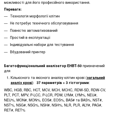
можливості для його професійного використання.
Переваги:
Технологія морфології клітин
Не потребує технічного обслуговування
Повністю автоматизований
Простий в експлуатації
Індивідуальні набори для тестування
Вбудований принтер
Багатофункціональний аналізатор EHBT-50
призначений
для
Кількісного та якісного аналізу клітин крові (
загальний
аналіз крові
)
37 параметрів + 3 гістограми
:
WBC, HGB, RBC, HCT, MCV, MCH, MCHC, RDW-SD, RDW-CV,
PLT, PCT, MPV, P-LCC, P-LCR, PDW, LYM#, LYM%, NEU#,
NEU%, MON#, MON%, EOS#, EOS%, BAS# та BAS%, NST#,
NST%, NSG#, NSG%, NSH#, NSH%, NLR, PLR, ALY#, PAG#,
RET#, RET%