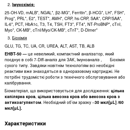
Імунохімія:
25-OH-VD, mALB*, NGAL*, β2-MG*, Ferritin*, β-HCG*, LH*, FSH*,
Prog*, PRL*, E2*, TEST*, AMH*, CRP, hs-CRP, SAA*, CRP/SAA*,
IL-6*, PCT, HbA1c, T3, T4, TSH, FT3*, FT4*, NT-ProBNP*, cTnI,
Myo*, CK-MB*, cTnI/Myo/CK-MB*, cTnT*, D-Dimer*
Біохімія
GLU, TG, TC, UA, CR, UREA, ALT, AST, TB, ALB
EHBT-50 —
це невеликий, компактний аналізатор, який
поєднує в собі 7-Diff-аналіз для ЗАК, Імуноаналіз , Біохімія
сухого типу. Завдяки новітнім технологіям всі необхідні
реактиви вже знаходяться в одноразовому картриджі. Не
потрібні трудомісткі роботи з технічного обслуговування або
калібрування.
Біоматеріал, що використовується для дослідження:
цільна
капілярна кров
,
цільна венозна кров або
венозна кров з
антикоагулянтом
. Необхідний об’єм зразку –
30 мкл[µL] /60
мкл[µ
L]
.
Характеристики