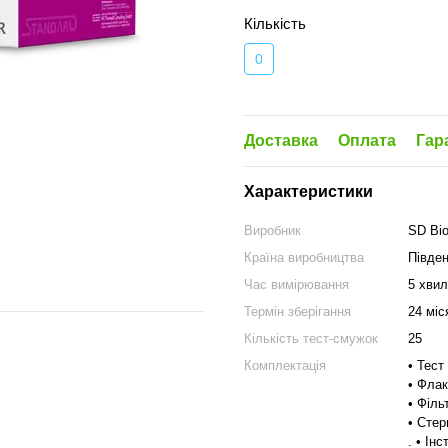
Кількість
0
Доставка
Оплата
Гар
Характеристики
Виробник
SD Bio
Країна виробництва
Півде
Час вимірювання
5 хви
Термін зберігання
24 міс
Кількість тест-смужок
25
Комплектація
• Тес
• Флак
• Філь
• Стер
. • Ін