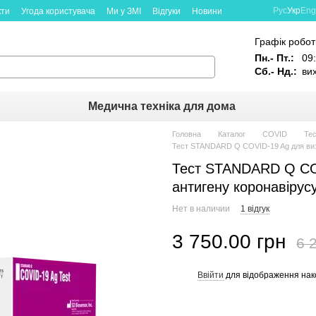
Рус
Укр
Eng
кти
Угода користувача
Ми у ЗМІ
Відгуки
Новини
Графік робот
Пн.- Пт.:
09:
Сб.- Нд.:
ви
Медична техніка для дома
Головна
Каталог
COVID
Тес
Тест STANDARD Q COVID-19 Ag для виз
Тест STANDARD Q CO
антигену коронавірус
Нет в наличии
1 відгук
3 750.00 грн
6 
Ввійти
для відображення нак
%