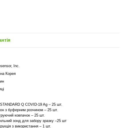
антія
sensor, Inc.
нна Корея
лин
яці
т STANDARD Q COVID-19 Ag – 25 шт.
он з буферним розчином – 25 шт.
труючий ковпачок – 25 шт.
ильний зонд для забору зразку –25 шт
струкція з використання – 1 шт.