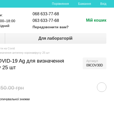
Порівняння
Бажання
Вхід
068 633-77-68
и:
Мій кошик
063 633-77-68
00–18:00
хідний
Передзвонити вам?
Для лабораторій
ти на Covid
начення антигену коронавірусу 25 шт
VID-19 Ag для визначення
Артикул
09COV30D
у 25 шт
250.00 грн
опичувальної знижки