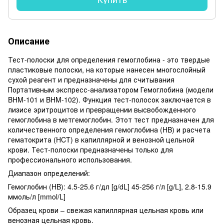
Описание
Тест-полоски для определения гемоглобина - это твердые
пластиковые полоски, на которые нанесен многослойный
сухой реагент и предназначены для считывания
Портативным экспресс-анализатором Гемоглобина (модели
BHM-101 и BHM-102). Функция тест-полосок заключается в
лизисе эритроцитов и превращении высвобожденного
гемоглобина в метгемоглобин. Этот тест предназначен для
количественного определения гемоглобина (HB) и расчета
гематокрита (HCT) в капиллярной и венозной цельной
крови. Тест-полоски предназначены только для
профессионального использования.
Диапазон определений:
Гемоглобин (HB): 4.5-25.6 г/дл [g/dL] 45-256 г/л [g/L], 2.8-15.9
ммоль/л [mmol/L]
Образец крови – свежая капиллярная цельная кровь или
венозная цельная кровь.